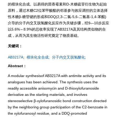
的模块化合成。以易得的茴香霉素和D-木糖硫苷衍生物为起始
原料，通过木糖C2位苯甲酸酯的邻基参与效应调控的立体选择
性木糖β-糖苷键的形成和DDQ(2,3-二氯-5,6-二氰基-1,4-苯醌)
介导的分子内交叉脱氢醚化反应作为关键步骤，经9—10步反应
以5.6%～8.9%的总收率实现了AB3217A及其结构类似物的合
成，从而为其生物活性研究奠定了物质基础。
关键词：
AB3217A;
模块化全合成;
分子内交叉脱氢醚化;
Abstract：
A modular synthesisof AB3217A with antimite activity and its
analogues has been achieved. The synthesis uses the
readily accessible anisomycin and D-thioxylofuranoside
derivative as the starting materials, and involves
stereoselective β-xylofuranosidic bond construction directed
by the neighboring group participation of the C2-benzoate in
the xylofuranosyl residue, and a DDQ-promoted