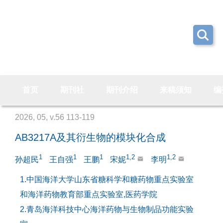
首页
期刊社
期刊介绍
来稿须知
编
2026, 05, v.56 113-119
AB3217A及其衍生物的模块化合成
1
1
1
1,2
1,2
孙超民
王自强
王鹏
宋妮
李明
1.中国海洋大学山东省糖科学和糖药物重点实验室
和海洋药物教育部重点实验室,医药学院
2.青岛海洋科技中心海洋药物与生物制品功能实验